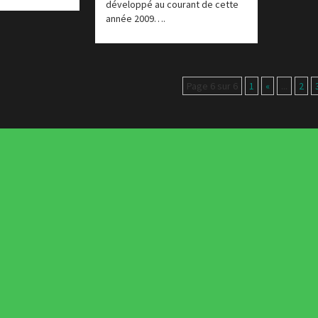
développé au courant de cette
année 2009….
Page 6 sur 6
1
«
...
2
Actus du Web
Les incon
Concept Web
Tendance
Concours
Typograph
CSS
Inspiratio
Designers à suivre
Inspiratio
E-commerce
Template