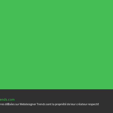
rends.com
es diffusées sur Webdesigner Trends sont la propriété de leur créateur respectif.