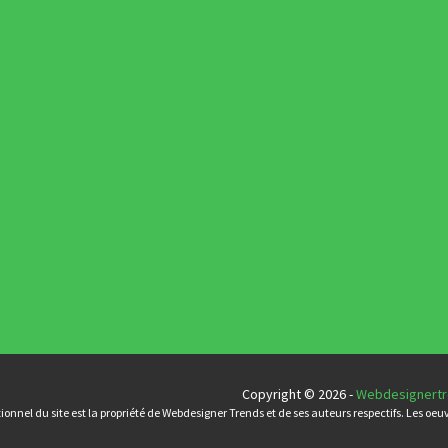
Inspiration
Interview
L'agence du jour
Photographie
Ressources
Tutoriels
Typographie
UX
Webdesign
Copyright © 2026 -
Webdesignert
onnel du site est la propriété de Webdesigner Trends et de ses auteurs respectifs. Les oeuvr