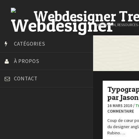
Webdesigner Tr
WEBDESIGN, RESSOURCES
CATÉGORIES
À PROPOS
CONTACT
Typograp
par Jaso
16 MARS 2010 /
T
COMMENTAIRE
Art Spire
Coup de cœur po
Blog du Webdesign
du designer angl
Bonjour 404
Rubino….
Court métrage animation