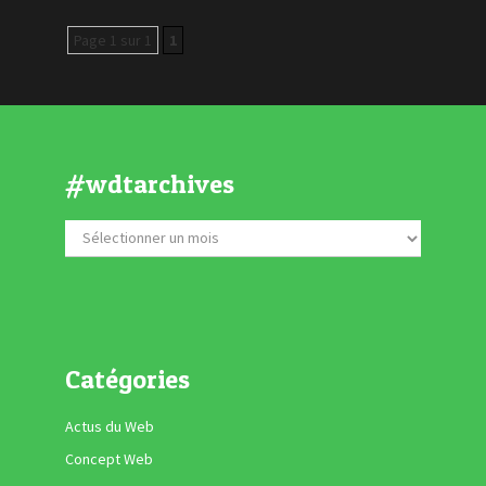
Page 1 sur 1
1
#wdtarchives
Catégories
Actus du Web
Concept Web