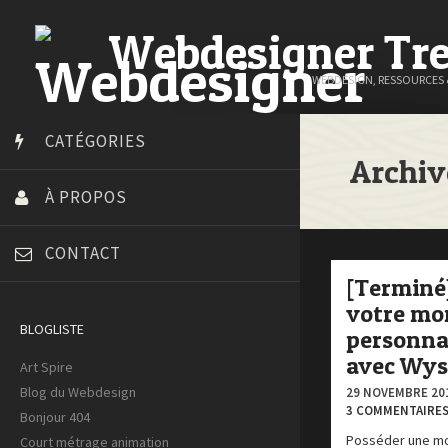
Webdesigner Tr
WEBDESIGN, RESSOURCES
CATÉGORIES
Archiv
À PROPOS
CONTACT
[Terminé
votre mo
BLOGLISTE
personna
avec Wys
Art Spire
Blog du Webdesign
29 NOVEMBRE 20
3 COMMENTAIRE
Bonjour 404
Posséder une mo
Court métrage animation