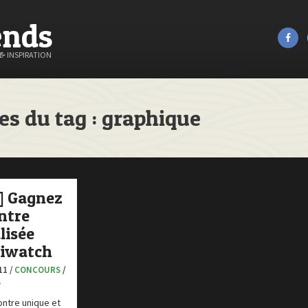
ends
&
INSPIRATION
es du tag : graphique
] Gagnez
ntre
lisée
iwatch
11 /
CONCOURS
/
S
ntre unique et