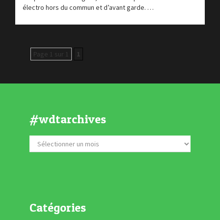
électro hors du commun et d’avant garde. …
Page 1 sur 1
1
#wdtarchives
Catégories