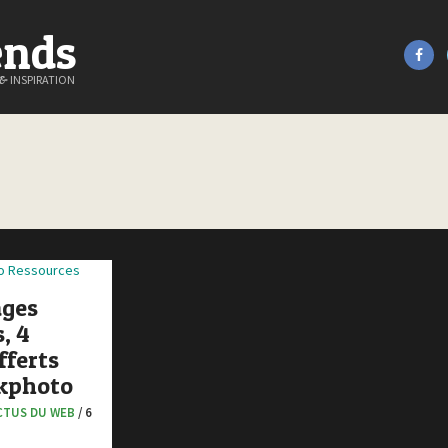
ends
&
INSPIRATION
ges
, 4
fferts
ckphoto
CTUS DU WEB
/ 6