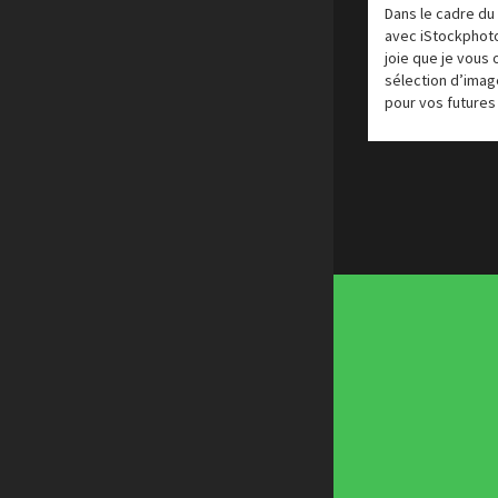
Dans le cadre du
Créer un site internet gratuitement
avec iStockphoto
Créez votre propre logo
joie que je vous o
Design Spartan
sélection d’imag
pour vos futures
Dot Design
Florian Pioli
Formation webdesigner à distance
FreelanceBoost
Olybop
Preply
Stéphanie Walter – blog
Template.pro
Tutos Photoshop
Tuts PS
WPChef