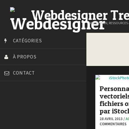
Webdesigner Tr
WEBDESIGN, RESSOURCES
CATÉGORIES
À PROPOS
CONTACT
Personna
vectoriels
fichiers o
Art Spire
par iSto
Blog du Webdesign
28 AVRIL 2013 /
A
Bonjour 404
COMMENTAIRES
Court métrage animation