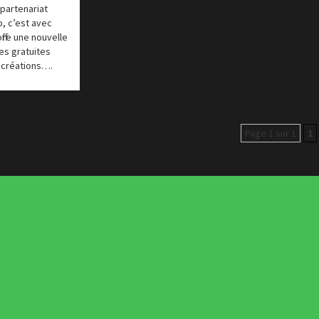
 partenariat
, c’est avec
ffre une nouvelle
es gratuites
 créations….
Page 1 sur 1
1
Actus du Web
Les incon
Concept Web
Tendance
Concours
Typograph