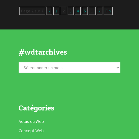
Page 2 sur 7
«
1
2
3
4
5
...
»
Fin
#wdtarchives
Catégories
Actus du Web
Concept Web