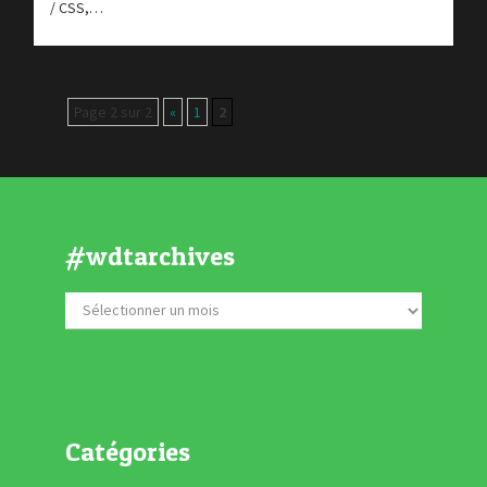
/ CSS,…
Page 2 sur 2
«
1
2
#wdtarchives
Catégories