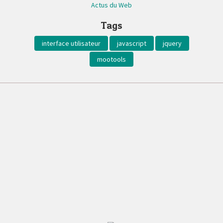
Actus du Web
Tags
interface utilisateur
javascript
jquery
mootools