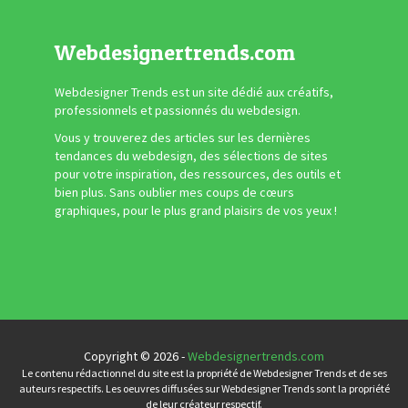
Webdesignertrends.com
Webdesigner Trends est un site dédié aux créatifs,
professionnels et passionnés du webdesign.
Vous y trouverez des articles sur les dernières
tendances du webdesign, des sélections de sites
pour votre inspiration, des ressources, des outils et
bien plus. Sans oublier mes coups de cœurs
graphiques, pour le plus grand plaisirs de vos yeux !
Copyright © 2026 -
Webdesignertrends.com
Le contenu rédactionnel du site est la propriété de Webdesigner Trends et de ses
auteurs respectifs. Les oeuvres diffusées sur Webdesigner Trends sont la propriété
de leur créateur respectif.