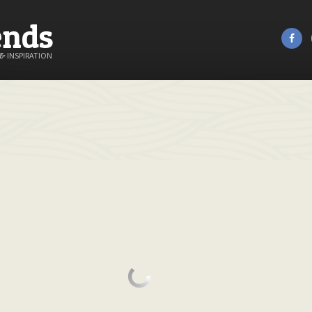
ends
&
INSPIRATION