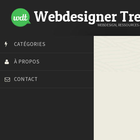
Webdesigner Tr
WEBDESIGN, RESSOURCES
CATÉGORIES
À PROPOS
CONTACT
Art Spire
Blog du Webdesign
Bonjour 404
Court métrage animation