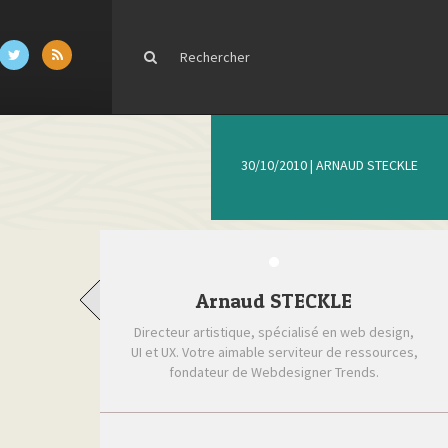
30/10/2010
|
ARNAUD STECKLE
Arnaud STECKLE
Directeur artistique, spécialisé en web design,
UI et UX. Votre aimable serviteur de ressources,
fondateur de Webdesigner Trends.