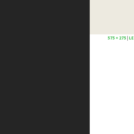
Créer un site internet gratuitement
Créez votre propre logo
Design Spartan
Dot Design
Florian Pioli
575 × 275
|
LE
Formation webdesigner à distance
FreelanceBoost
Olybop
Preply
Stéphanie Walter – blog
Template.pro
Tutos Photoshop
Tuts PS
WPChef