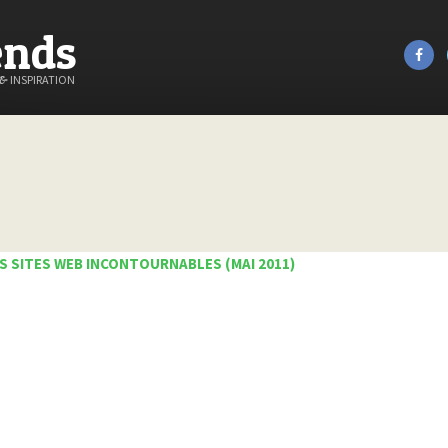
ends
&
INSPIRATION
S SITES WEB INCONTOURNABLES (MAI 2011)