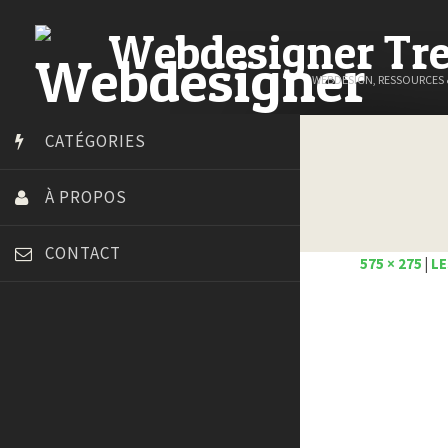
Webdesigner Tr
WEBDESIGN, RESSOURCES
CATÉGORIES
À PROPOS
CONTACT
575 × 275
|
LE
Art Spire
Blog du Webdesign
Bonjour 404
Court métrage animation