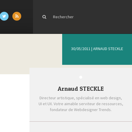
30/05/2011
|
ARNAUD STECKLE
Arnaud STECKLE
Directeur artistique, spécialisé en web design,
UI et UX. Votre aimable serviteur de ressources,
fondateur de Webdesigner Trends.