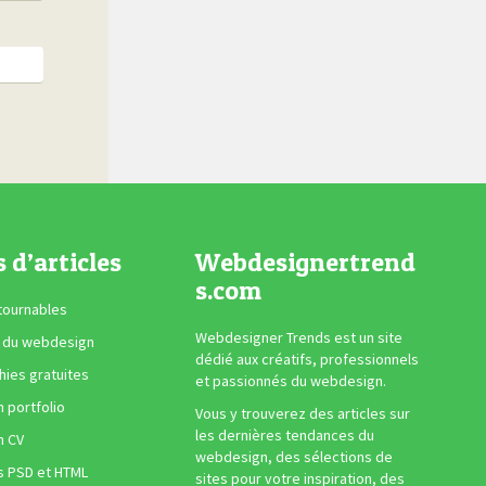
s d’articles
Webdesignertrend
s.com
tournables
Webdesigner Trends est un site
 du webdesign
dédié aux créatifs, professionnels
ies gratuites
et passionnés du webdesign.
n portfolio
Vous y trouverez des articles sur
les dernières tendances du
n CV
webdesign, des sélections de
s PSD et HTML
sites pour votre inspiration, des