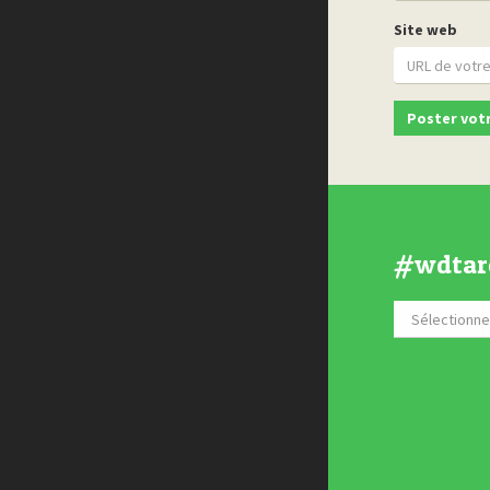
Site web
#wdtar