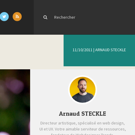
11/10/2011
|
ARNAUD STECKLE
Arnaud STECKLE
Directeur artistique, spécialisé en web design,
UI et UX. Votre aimable serviteur de ressources,