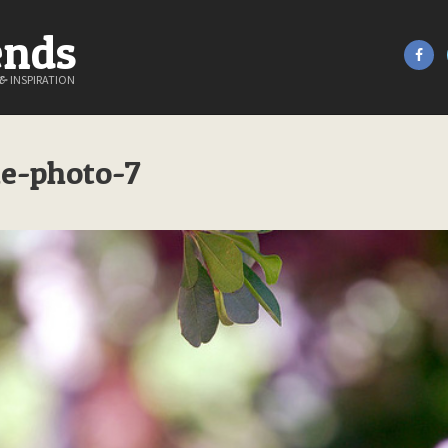
ends
&
INSPIRATION
e-photo-7