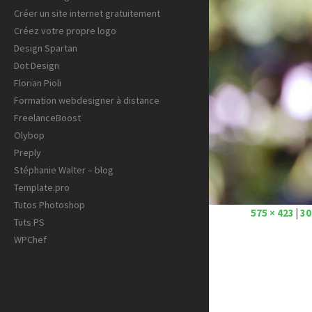
Créer un site internet gratuitement
Créez votre propre logo
Design Spartan
Dot Design
Florian Pioli
Formation webdesigner à distance
FreelanceBoost
Olybop
Preply
Stéphanie Walter – blog
Template.pro
Tutos Photoshop
575 × 423
|
3
Tuts PS
WPChef