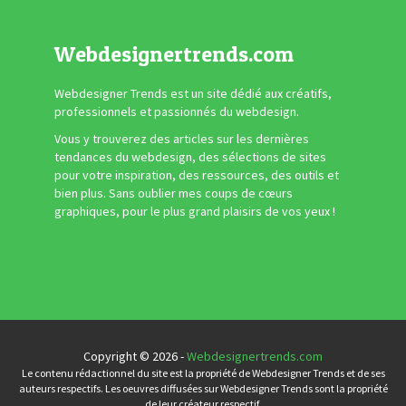
Webdesignertrends.com
Webdesigner Trends est un site dédié aux créatifs,
professionnels et passionnés du webdesign.
Vous y trouverez des articles sur les dernières
tendances du webdesign, des sélections de sites
pour votre inspiration, des ressources, des outils et
bien plus. Sans oublier mes coups de cœurs
graphiques, pour le plus grand plaisirs de vos yeux !
Copyright © 2026 -
Webdesignertrends.com
Le contenu rédactionnel du site est la propriété de Webdesigner Trends et de ses
auteurs respectifs. Les oeuvres diffusées sur Webdesigner Trends sont la propriété
de leur créateur respectif.