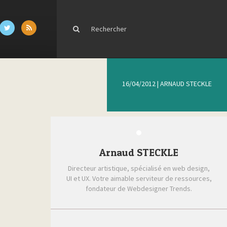
16/04/2012
|
ARNAUD STECKLE
Arnaud STECKLE
Directeur artistique, spécialisé en web design,
UI et UX. Votre aimable serviteur de ressources,
fondateur de Webdesigner Trends.