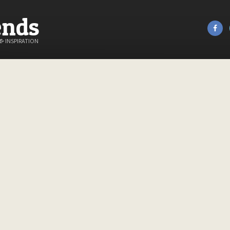
ends
&
INSPIRATION