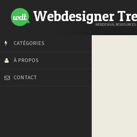
Webdesigner Tr
WEBDESIGN, RESSOURCES
CATÉGORIES
À PROPOS
CONTACT
Art Spire
Blog du Webdesign
Bonjour 404
Court métrage animation