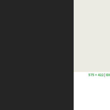
Créer un site internet gratuitement
Créez votre propre logo
Design Spartan
Dot Design
Florian Pioli
Formation webdesigner à distance
FreelanceBoost
Olybop
Preply
Stéphanie Walter – blog
Template.pro
Tutos Photoshop
575 × 422
|
ID
Tuts PS
WPChef