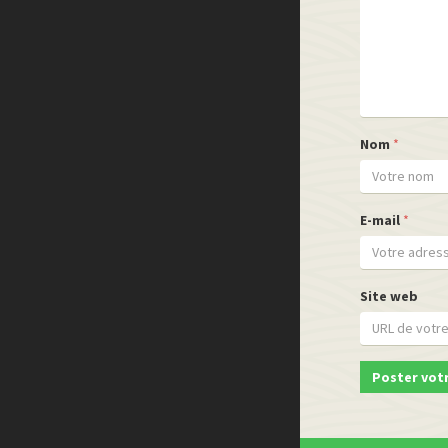
Nom
*
E-mail
*
Site web