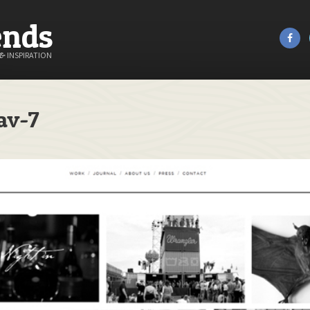
ends
&
INSPIRATION
av-7