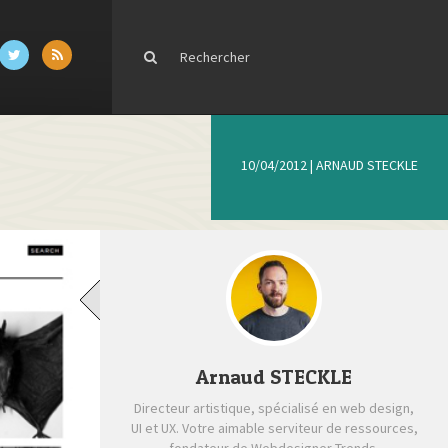
10/04/2012
|
ARNAUD STECKLE
Arnaud STECKLE
Directeur artistique, spécialisé en web design,
UI et UX. Votre aimable serviteur de ressources,