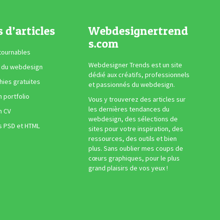
s d’articles
Webdesignertrend
s.com
tournables
Webdesigner Trends est un site
 du webdesign
dédié aux créatifs, professionnels
ies gratuites
et passionnés du webdesign.
n portfolio
Vous y trouverez des articles sur
les dernières tendances du
n CV
webdesign, des sélections de
s PSD et HTML
sites pour votre inspiration, des
ressources, des outils et bien
plus. Sans oublier mes coups de
cœurs graphiques, pour le plus
grand plaisirs de vos yeux !