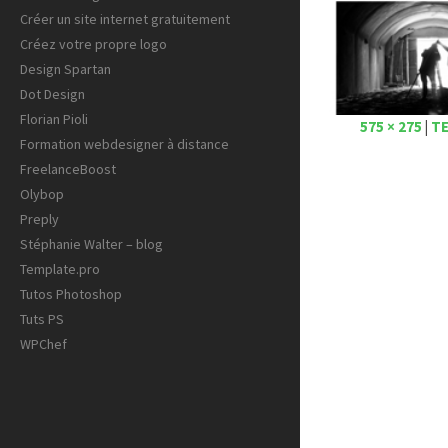
Créer un site internet gratuitement
Créez votre propre logo
Design Spartan
Dot Design
Florian Pioli
575 × 275
|
TE
Formation webdesigner à distance
FreelanceBoost
Olybop
Preply
Stéphanie Walter – blog
Template.pro
Tutos Photoshop
Tuts PS
WPChef