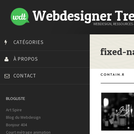
Webdesigner Tr
WEBDESIGN, RESSOURCES
CATÉGORIES
fixed-n
À PROPOS
CONTACT
BLOGLISTE
Art Spire
Blog du Webdesign
Bonjour 404
Court métrage animation