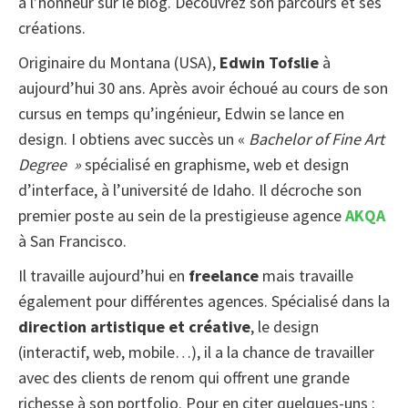
à l’honneur sur le blog. Découvrez son parcours et ses
créations.
Originaire du Montana (USA),
Edwin Tofslie
à
aujourd’hui 30 ans. Après avoir échoué au cours de son
cursus en temps qu’ingénieur, Edwin se lance en
design. I obtiens avec succès un «
Bachelor of Fine Art
Degree »
spécialisé en graphisme, web et design
d’interface, à l’université de Idaho. Il décroche son
premier poste au sein de la prestigieuse agence
AKQA
à San Francisco.
Il travaille aujourd’hui en
freelance
mais travaille
également pour différentes agences. Spécialisé dans la
direction artistique et créative
, le design
(interactif, web, mobile…), il a la chance de travailler
avec des clients de renom qui offrent une grande
richesse à son portfolio. Pour en citer quelques-uns :