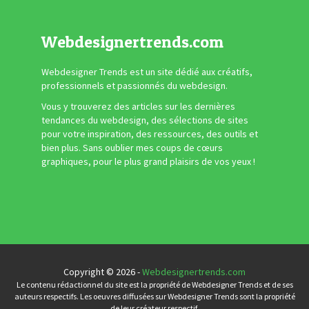
Webdesignertrends.com
Webdesigner Trends est un site dédié aux créatifs,
professionnels et passionnés du webdesign.
Vous y trouverez des articles sur les dernières
tendances du webdesign, des sélections de sites
pour votre inspiration, des ressources, des outils et
bien plus. Sans oublier mes coups de cœurs
graphiques, pour le plus grand plaisirs de vos yeux !
Copyright © 2026 -
Webdesignertrends.com
Le contenu rédactionnel du site est la propriété de Webdesigner Trends et de ses
auteurs respectifs. Les oeuvres diffusées sur Webdesigner Trends sont la propriété
de leur créateur respectif.