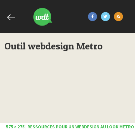
Outil webdesign Metro
575 × 275
|
RESSOURCES POUR UN WEBDESIGN AU LOOK METRO