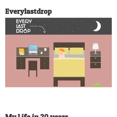
Everylastdrop
My Life in 20 years