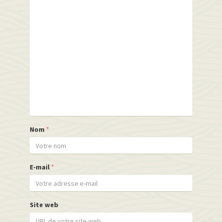
Nom
*
E-mail
*
Site web