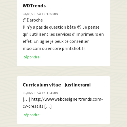
WDTrends
03/03/2015 À 10 H 55 MIN
@Daroche :
Il n’y a pas de question bête 😉 Je pense
qu’il utilisent les services d’imprimeurs en
effet. En ligne je peux te conseiller
moo.com ou encore printshot.fr.
Répondre
Curriculum vitae | justinerami
06/06/2015 À 12 H 04 MIN
[…]
http://www.webdesignertrends.com-
cv-creatifs
[…]
Répondre