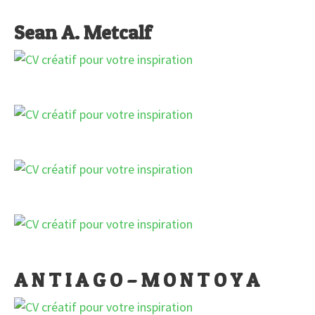
Sean A. Metcalf
A N T I A G O – M O N T O Y A