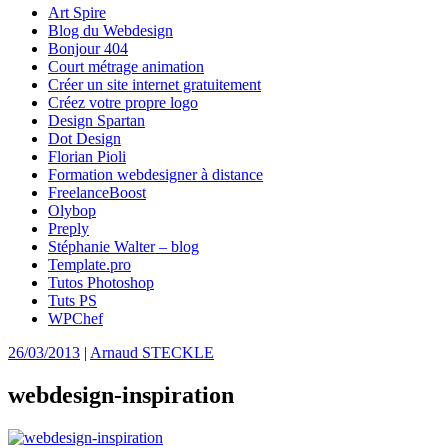
Art Spire
Blog du Webdesign
Bonjour 404
Court métrage animation
Créer un site internet gratuitement
Créez votre propre logo
Design Spartan
Dot Design
Florian Pioli
Formation webdesigner à distance
FreelanceBoost
Olybop
Preply
Stéphanie Walter – blog
Template.pro
Tutos Photoshop
Tuts PS
WPChef
26/03/2013
|
Arnaud STECKLE
webdesign-inspiration