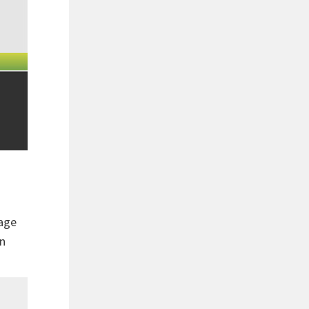
page
en