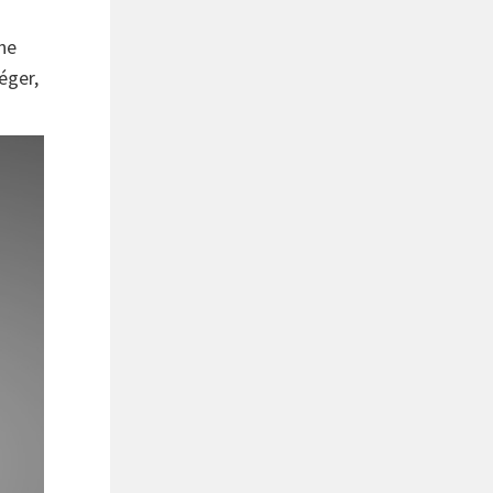
ne
éger,