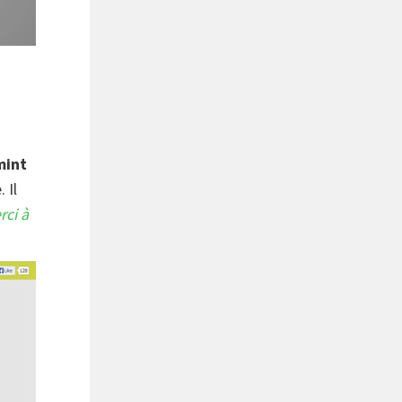
mint
 Il
rci à