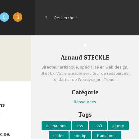
Arnaud STECKLE
Directeur artistique, spécialisé en web design,
UI et UX. Votre aimable serviteur de ressources,
fondateur de Webdesigner Trends.
Catégorie
Ressources
ns
2
Tags
animations
css
css3
jquery
cise.
slider
tooltip
transitions