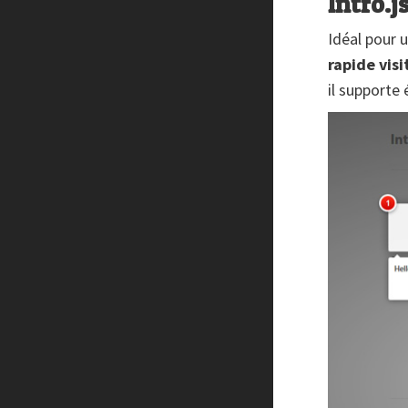
Intro.j
Idéal pour u
rapide vis
il supporte 