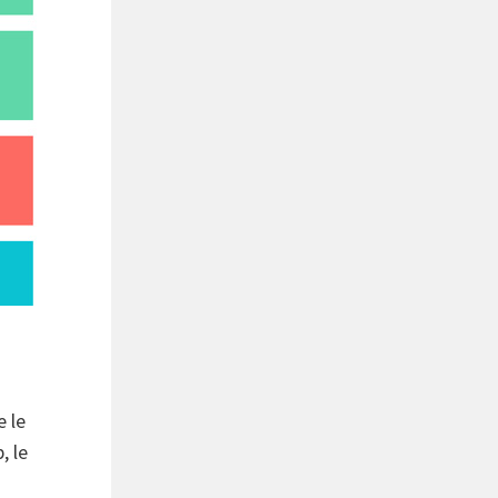
 le
, le