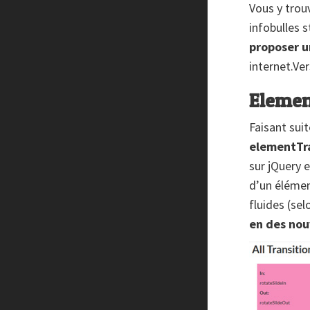
Vous y trou
Créer un site internet gratuitement
infobulles 
Créez votre propre logo
proposer u
Design Spartan
internet.Ve
Dot Design
Florian Pioli
Elemen
Formation webdesigner à distance
FreelanceBoost
Faisant suit
Olybop
elementTra
Preply
sur jQuery 
Stéphanie Walter – blog
d’un élémen
Template.pro
fluides (sel
Tutos Photoshop
Tuts PS
en des nou
WPChef