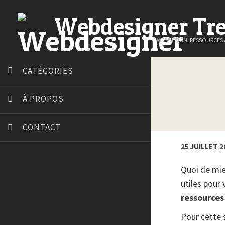
Webdesigner Tr
WEBDESIGN, RESSOURCES
CATÉGORIES
À PROPOS
CONTACT
25 JUILLET 2
Quoi de mie
utiles pour
Art Spire
ressources
Blog du Webdesign
Bonjour 404
Pour cette s
Court métrage animation