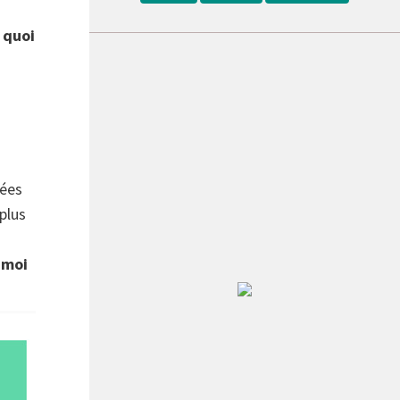
 quoi
ées
plus
 moi
Récent
Populaire