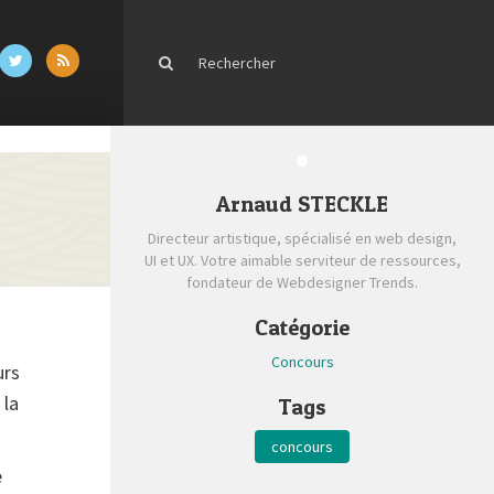
Arnaud STECKLE
Directeur artistique, spécialisé en web design,
UI et UX. Votre aimable serviteur de ressources,
fondateur de Webdesigner Trends.
Catégorie
Concours
urs
 la
Tags
concours
e