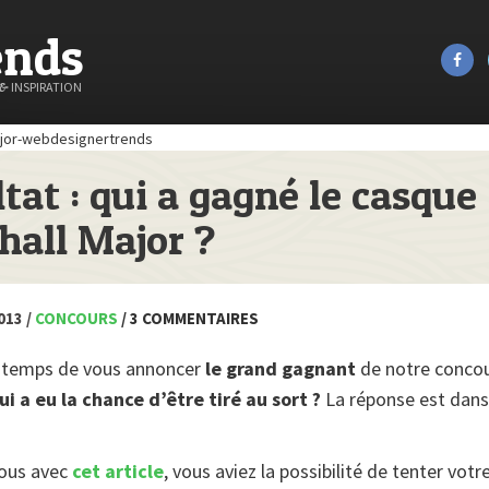
ends
&
INSPIRATION
tat : qui a gagné le casque
hall Major ?
013 /
CONCOURS
/ 3 COMMENTAIRES
d temps de vous annoncer
le grand gagnant
de notre conco
ui a eu la chance d’être tiré au sort ?
La réponse est dans
ous avec
cet article
, vous aviez la possibilité de tenter votr