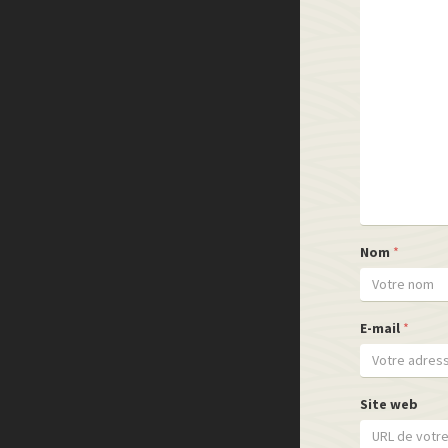
Nom
*
E-mail
*
Site web