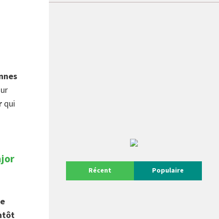
nnes
sur
r
qui
jor
Récent
Populaire
re
ntôt