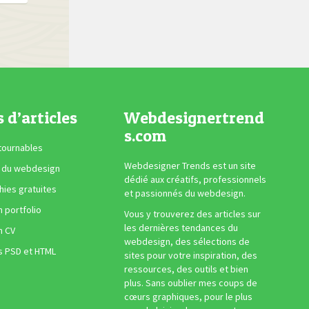
s d’articles
Webdesignertrend
s.com
tournables
Webdesigner Trends est un site
 du webdesign
dédié aux créatifs, professionnels
ies gratuites
et passionnés du webdesign.
n portfolio
Vous y trouverez des articles sur
les dernières tendances du
n CV
webdesign, des sélections de
s PSD et HTML
sites pour votre inspiration, des
ressources, des outils et bien
plus. Sans oublier mes coups de
cœurs graphiques, pour le plus