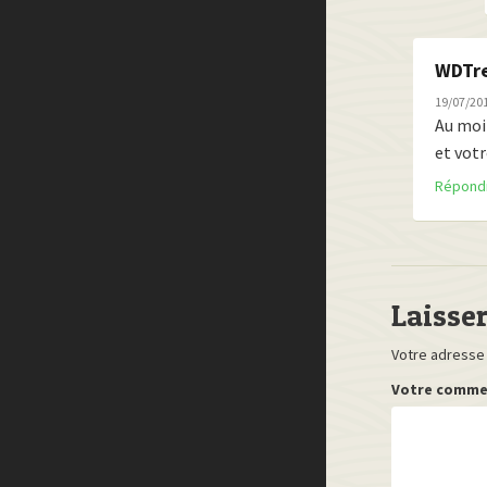
WDTr
19/07/201
Au moi
et votr
Répond
Laisse
Votre adresse 
Votre comme