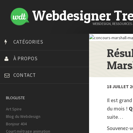
Webdesigner Tr
WEBDESIGN, RESSOURCES
CATÉGORIES
Résul
À PROPOS
Mars
CONTACT
18 JUILLET 2
BLOGLISTE
Il est gran
du mois !
Q
Art Spire
suite…
Blog du Webdesign
Bonjour 404
Souvenez-v
Court métrage animation