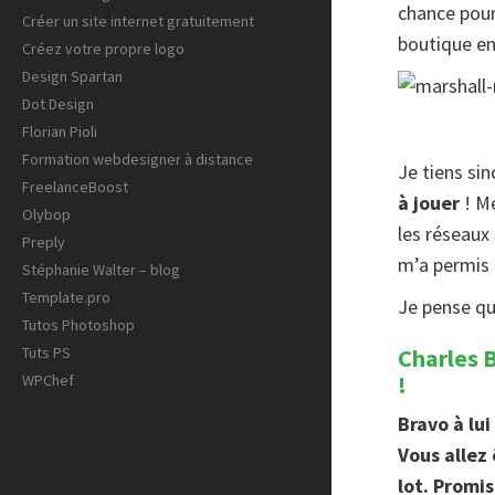
chance pou
Créer un site internet gratuitement
boutique en
Créez votre propre logo
Design Spartan
Dot Design
Florian Pioli
Formation webdesigner à distance
Je tiens si
FreelanceBoost
à jouer
! Me
Olybop
les réseaux
Preply
m’a permis 
Stéphanie Walter – blog
Template.pro
Je pense qu
Tutos Photoshop
Charles 
Tuts PS
!
WPChef
Bravo à lui 
Vous allez
lot. Promi