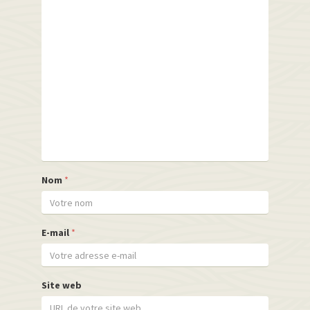
Nom
*
E-mail
*
Site web