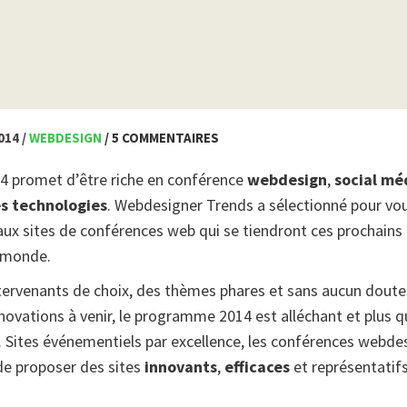
014 /
WEBDESIGN
/ 5 COMMENTAIRES
4 promet d’être riche en conférence
webdesign
,
social mé
s technologies
. Webdesigner Trends a sélectionné pour vo
aux sites de conférences web qui se tiendront ces prochains
e monde.
tervenants de choix, des thèmes phares et sans aucun doute
novations à venir, le programme 2014 est alléchant et plus q
 Sites événementiels par excellence, les conférences webde
de proposer des sites
innovants
,
efficaces
et représentatif