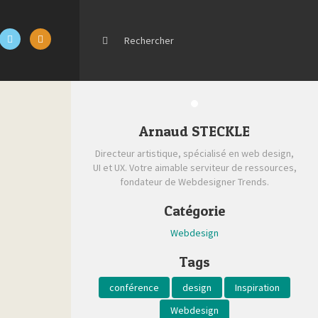
Arnaud STECKLE
Directeur artistique, spécialisé en web design,
UI et UX. Votre aimable serviteur de ressources,
fondateur de Webdesigner Trends.
Catégorie
Webdesign
Tags
conférence
design
Inspiration
Webdesign