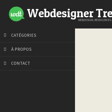
Webdesigner Tr
WEBDESIGN, RESSOURCES
CATÉGORIES
À PROPOS
CONTACT
Art Spire
Blog du Webdesign
Bonjour 404
Court métrage animation