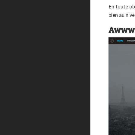
En toute obj
bien au niv
Awwwa