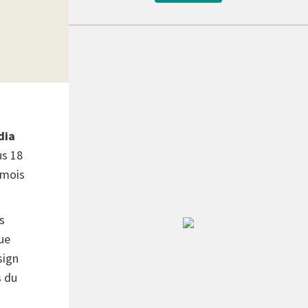
dia
us 18
 mois
s
ue
sign
Récent
Populaire
s du