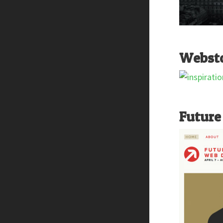
Websto
Future