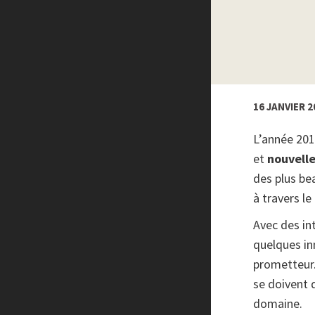
Créer un site internet gratuitement
Créez votre propre logo
Design Spartan
Dot Design
Florian Pioli
Formation webdesigner à distance
16 JANVIER 2
FreelanceBoost
Olybop
L’année 201
Preply
et
nouvelle
Stéphanie Walter – blog
des plus be
Template.pro
à travers l
Tutos Photoshop
Avec des in
Tuts PS
WPChef
quelques in
prometteur.
se doivent 
domaine.