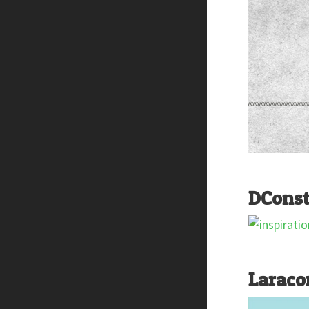
DConst
Laraco