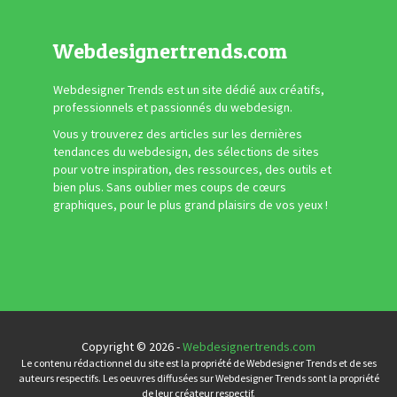
Webdesignertrends.com
Webdesigner Trends est un site dédié aux créatifs,
professionnels et passionnés du webdesign.
Vous y trouverez des articles sur les dernières
tendances du webdesign, des sélections de sites
pour votre inspiration, des ressources, des outils et
bien plus. Sans oublier mes coups de cœurs
graphiques, pour le plus grand plaisirs de vos yeux !
Copyright © 2026 -
Webdesignertrends.com
Le contenu rédactionnel du site est la propriété de Webdesigner Trends et de ses
auteurs respectifs. Les oeuvres diffusées sur Webdesigner Trends sont la propriété
de leur créateur respectif.