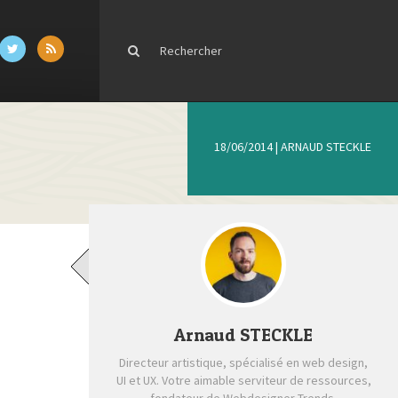
18/06/2014
|
ARNAUD STECKLE
Arnaud STECKLE
Directeur artistique, spécialisé en web design,
UI et UX. Votre aimable serviteur de ressources,