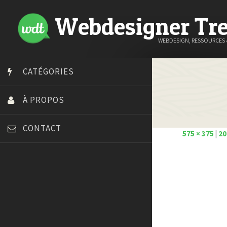
Webdesigner Tr
WEBDESIGN, RESSOURCES
CATÉGORIES
À PROPOS
CONTACT
575 × 375
|
20
Art Spire
Blog du Webdesign
Bonjour 404
Court métrage animation