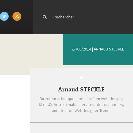
27/06/2014
|
ARNAUD STECKLE
Arnaud STECKLE
Directeur artistique, spécialisé en web design,
UI et UX. Votre aimable serviteur de ressources,
fondateur de Webdesigner Trends.