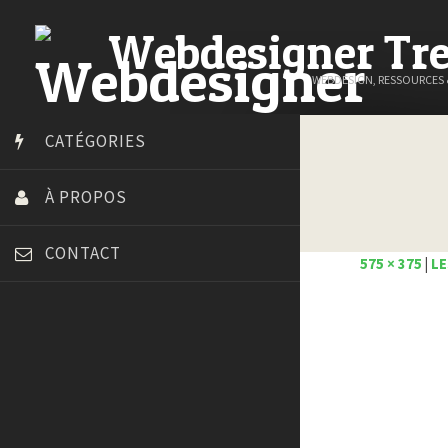
Webdesigner Tr
WEBDESIGN, RESSOURCES
CATÉGORIES
À PROPOS
CONTACT
575 × 375
|
LE
Art Spire
Blog du Webdesign
Bonjour 404
Court métrage animation