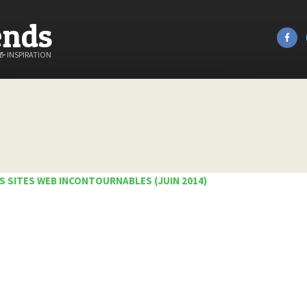
ends
&
INSPIRATION
S SITES WEB INCONTOURNABLES (JUIN 2014)