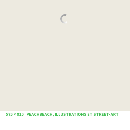
575 × 815
|
PEACHBEACH, ILLUSTRATIONS ET STREET-ART