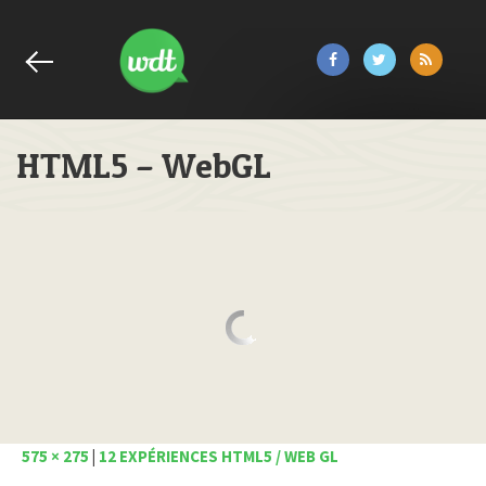
HTML5 – WebGL
575 × 275
|
12 EXPÉRIENCES HTML5 / WEB GL