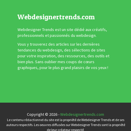
Webdesignertrends.com
Webdesigner Trends est un site dédié aux créatifs,
professionnels et passionnés du webdesign.
Vous y trouverez des articles sur les dernières
tendances du webdesign, des sélections de sites
pour votre inspiration, des ressources, des outils et
bien plus. Sans oublier mes coups de cœurs
graphiques, pour le plus grand plaisirs de vos yeux !
Copyright © 2026 -
Webdesignertrends.com
Le contenu rédactionnel du site est la propriété de Webdesigner Trends et de ses
auteurs respectifs. Les oeuvres diffusées sur Webdesigner Trends sont la propriété
de leur créateur respectif.