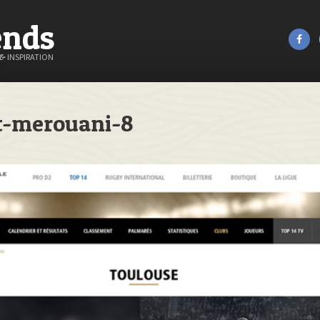
ends
&
INSPIRATION
t-merouani-8