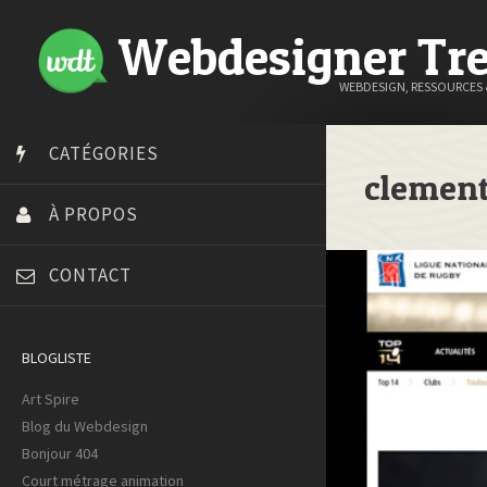
Webdesigner Tr
WEBDESIGN, RESSOURCES
CATÉGORIES
clemen
À PROPOS
CONTACT
BLOGLISTE
Art Spire
Blog du Webdesign
Bonjour 404
Court métrage animation