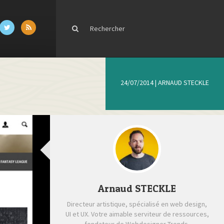
24/07/2014
|
ARNAUD STECKLE
Arnaud STECKLE
Directeur artistique, spécialisé en web design,
UI et UX. Votre aimable serviteur de ressources,