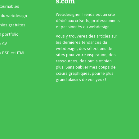
s.com
tournables
Webdesigner Trends est un site
 du webdesign
dédié aux créatifs, professionnels
ies gratuites
et passionnés du webdesign.
n portfolio
Vous y trouverez des articles sur
les dernières tendances du
n CV
webdesign, des sélections de
s PSD et HTML
sites pour votre inspiration, des
ressources, des outils et bien
plus. Sans oublier mes coups de
cœurs graphiques, pour le plus
grand plaisirs de vos yeux !