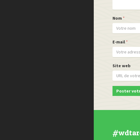
Nom
*
E-mail
*
Site web
#wdtar