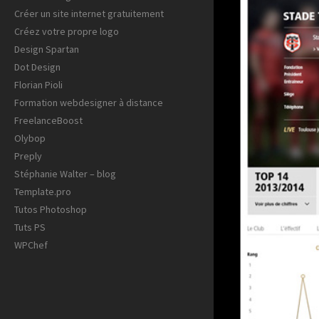
Créer un site internet gratuitement
Créez votre propre logo
Design Spartan
Dot Design
Florian Pioli
Formation webdesigner à distance
FreelanceBoost
Olybop
Preply
Stéphanie Walter – blog
Template.pro
Tutos Photoshop
Tuts PS
WPChef