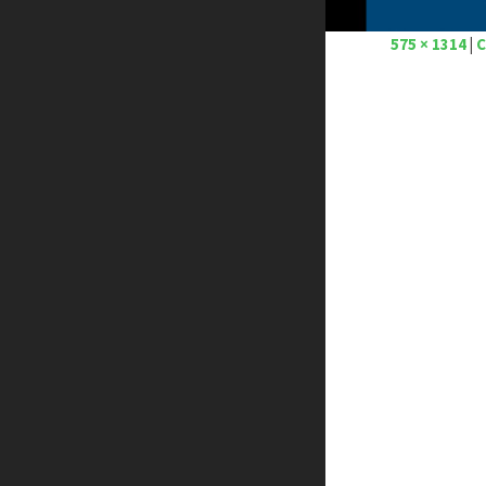
575 × 1314
|
C