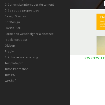
Créer un site internet gratuitement
Créez votre propre logo
Design Spartan
Dot Design
Florian Pioli
Formation webdesigner à distance
FreelanceBoost
Olybop
Preply
Stéphanie Walter – blog
575 × 375
|
LE
Template.pro
Tutos Photoshop
Tuts PS
WPChef