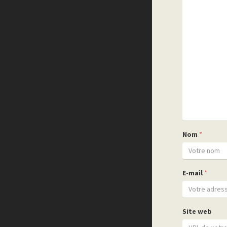
Nom
*
E-mail
*
Site web