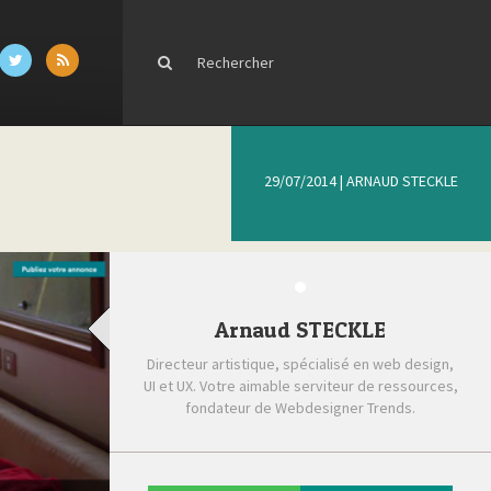
29/07/2014
|
ARNAUD STECKLE
Arnaud STECKLE
Directeur artistique, spécialisé en web design,
UI et UX. Votre aimable serviteur de ressources,
fondateur de Webdesigner Trends.