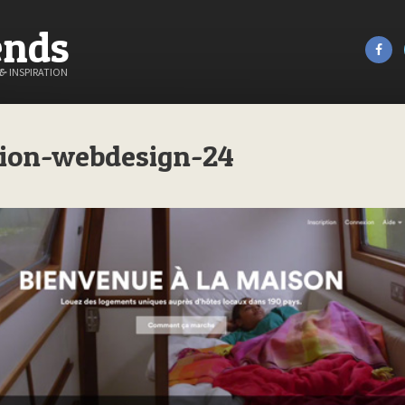
ends
&
INSPIRATION
tion-webdesign-24