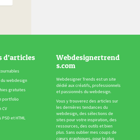
s d’articles
Webdesignertrend
s.com
tournables
Webdesigner Trends est un site
 du webdesign
dédié aux créatifs, professionnels
ies gratuites
et passionnés du webdesign.
n portfolio
Vous y trouverez des articles sur
les dernières tendances du
n CV
webdesign, des sélections de
s PSD et HTML
sites pour votre inspiration, des
ressources, des outils et bien
plus. Sans oublier mes coups de
cœurs graphiques, pour le plus