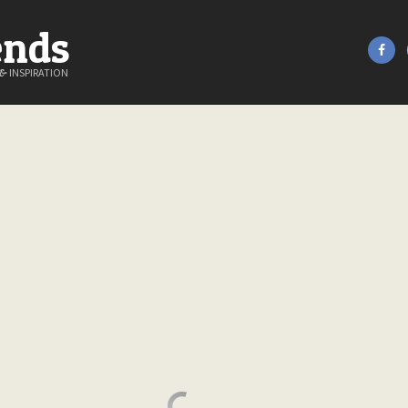
ends
&
INSPIRATION