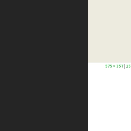
Créer un site internet gratuitement
Créez votre propre logo
Design Spartan
Dot Design
Florian Pioli
Formation webdesigner à distance
FreelanceBoost
Olybop
Preply
575 × 357
|
15
Stéphanie Walter – blog
Template.pro
Tutos Photoshop
Tuts PS
WPChef