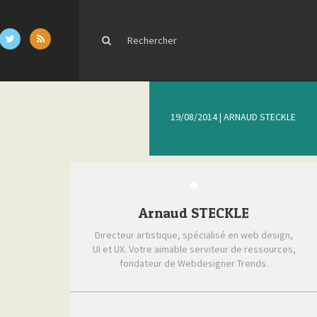
19/08/2014
|
ARNAUD STECKLE
Arnaud STECKLE
Directeur artistique, spécialisé en web design,
UI et UX. Votre aimable serviteur de ressources,
fondateur de Webdesigner Trends.