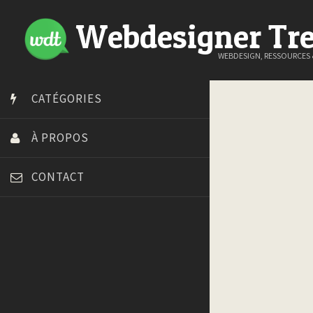
Webdesigner Tr
WEBDESIGN, RESSOURCES
CATÉGORIES
À PROPOS
CONTACT
Art Spire
Blog du Webdesign
Bonjour 404
Court métrage animation