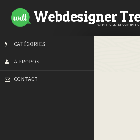
Webdesigner Tr
WEBDESIGN, RESSOURCES
CATÉGORIES
À PROPOS
CONTACT
Art Spire
Blog du Webdesign
Bonjour 404
Court métrage animation