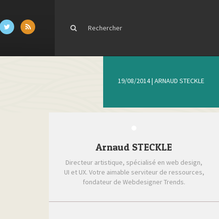
19/08/2014
|
ARNAUD STECKLE
Arnaud STECKLE
Directeur artistique, spécialisé en web design,
UI et UX. Votre aimable serviteur de ressources,
fondateur de Webdesigner Trends.