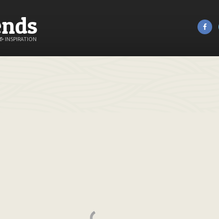
ends
&
INSPIRATION