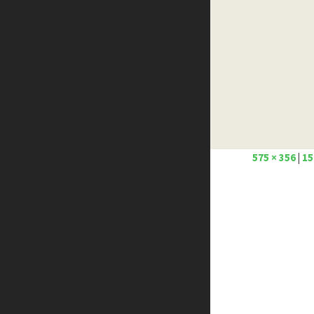
Créer un site internet gratuitement
Créez votre propre logo
Design Spartan
Dot Design
Florian Pioli
Formation webdesigner à distance
FreelanceBoost
Olybop
Preply
575 × 356
|
15
Stéphanie Walter – blog
Template.pro
Tutos Photoshop
Tuts PS
WPChef