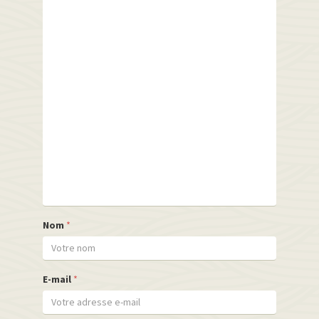
Nom
*
E-mail
*