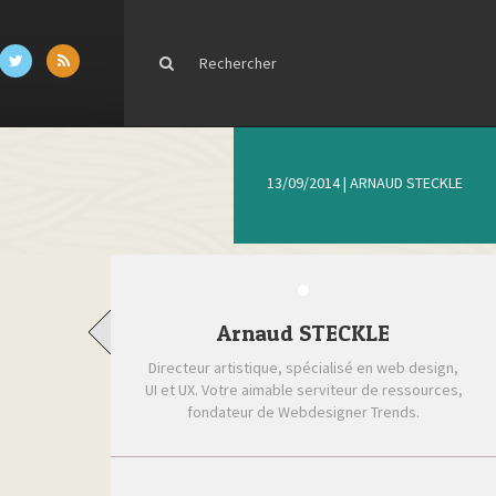
13/09/2014
|
ARNAUD STECKLE
Arnaud STECKLE
Directeur artistique, spécialisé en web design,
UI et UX. Votre aimable serviteur de ressources,
fondateur de Webdesigner Trends.