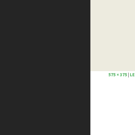
Créer un site internet gratuitement
Créez votre propre logo
Design Spartan
Dot Design
Florian Pioli
Formation webdesigner à distance
FreelanceBoost
Olybop
Preply
Stéphanie Walter – blog
575 × 375
|
LE
Template.pro
Tutos Photoshop
Tuts PS
WPChef