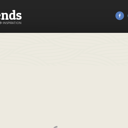
ends
&
INSPIRATION