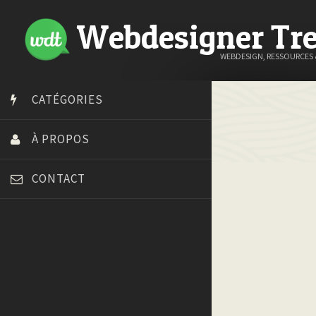
Webdesigner Tr
WEBDESIGN, RESSOURCES
CATÉGORIES
À PROPOS
CONTACT
Art Spire
Blog du Webdesign
Bonjour 404
Court métrage animation