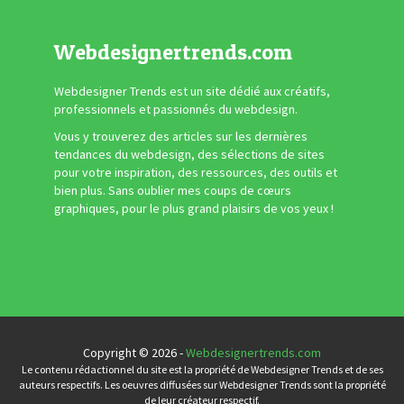
Webdesignertrends.com
Webdesigner Trends est un site dédié aux créatifs,
professionnels et passionnés du webdesign.
Vous y trouverez des articles sur les dernières
tendances du webdesign, des sélections de sites
pour votre inspiration, des ressources, des outils et
bien plus. Sans oublier mes coups de cœurs
graphiques, pour le plus grand plaisirs de vos yeux !
Copyright © 2026 -
Webdesignertrends.com
Le contenu rédactionnel du site est la propriété de Webdesigner Trends et de ses
auteurs respectifs. Les oeuvres diffusées sur Webdesigner Trends sont la propriété
de leur créateur respectif.