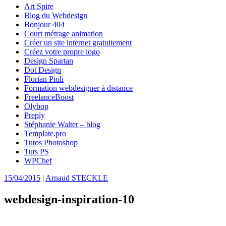
Art Spire
Blog du Webdesign
Bonjour 404
Court métrage animation
Créer un site internet gratuitement
Créez votre propre logo
Design Spartan
Dot Design
Florian Pioli
Formation webdesigner à distance
FreelanceBoost
Olybop
Preply
Stéphanie Walter – blog
Template.pro
Tutos Photoshop
Tuts PS
WPChef
15/04/2015
|
Arnaud STECKLE
webdesign-inspiration-10