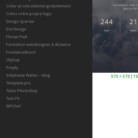
Créer un site internet gratuitement
Créez votre propre logo
Design Spartan
Dot Design
Florian Pioli
Formation webdesigner à distance
FreelanceBoost
Olybop
Preply
Stéphanie Walter – blog
575 × 375
|
TE
Template.pro
Tutos Photoshop
Tuts PS
WPChef