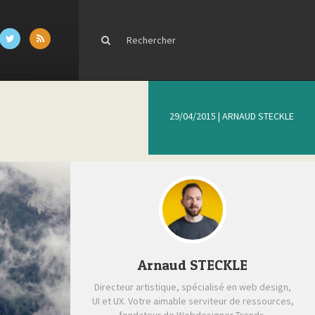
29/04/2015
|
ARNAUD STECKLE
Arnaud STECKLE
Directeur artistique, spécialisé en web design,
UI et UX. Votre aimable serviteur de ressources,