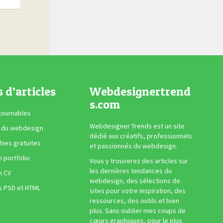
s d’articles
Webdesignertrend
s.com
tournables
Webdesigner Trends est un site
 du webdesign
dédié aux créatifs, professionnels
ies gratuites
et passionnés du webdesign.
n portfolio
Vous y trouverez des articles sur
les dernières tendances du
n CV
webdesign, des sélections de
s PSD et HTML
sites pour votre inspiration, des
ressources, des outils et bien
plus. Sans oublier mes coups de
cœurs graphiques, pour le plus