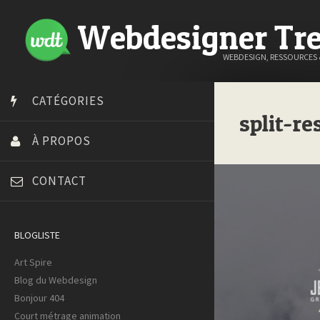
Webdesigner Tr
WEBDESIGN, RESSOURCES
CATÉGORIES
split-re
À PROPOS
CONTACT
BLOGLISTE
Art Spire
Blog du Webdesign
Bonjour 404
Court métrage animation