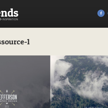
ends
&
INSPIRATION
ssource-1