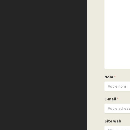
Nom
*
E-mail
*
Site web