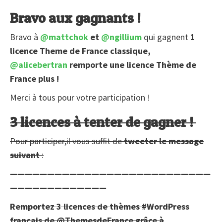
Bravo aux gagnants !
Bravo à
@mattchok
et
@ngillium
qui gagnent
1
licence Theme de France classique,
@alicebertran
remporte une licence Thème de
France plus !
Merci à tous pour votre participation !
3 licences à tenter de gagner !
Pour participer,il vous suffit de
tweeter le message
suivant
:
———————————————————————————
—————————————
Remportez 3 licences de thèmes #WordPress
français de @ThemesdeFrance grâce à