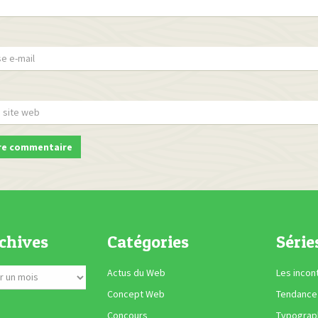
chives
Catégories
Série
Actus du Web
Les incon
Concept Web
Tendance
Concours
Typograph