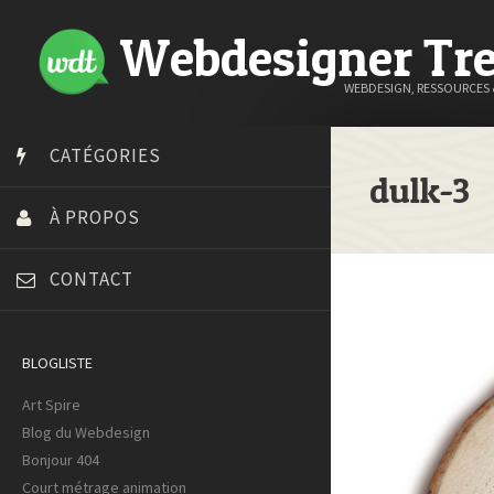
Webdesigner Tr
WEBDESIGN, RESSOURCES
CATÉGORIES
dulk-3
À PROPOS
CONTACT
BLOGLISTE
Art Spire
Blog du Webdesign
Bonjour 404
Court métrage animation