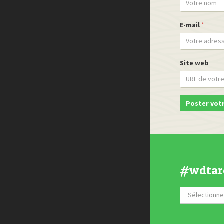
E-mail
*
Site web
#wdtar