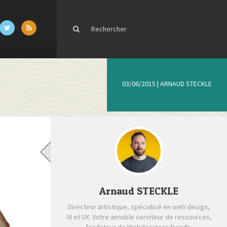
03/06/2015
|
ARNAUD STECKLE
Arnaud STECKLE
Directeur artistique, spécialisé en web design,
UI et UX. Votre aimable serviteur de ressources,