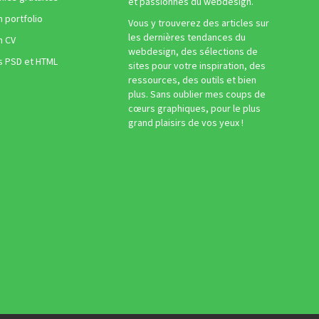
et passionnés du webdesign.
n portfolio
Vous y trouverez des articles sur
les dernières tendances du
n CV
webdesign, des sélections de
s PSD et HTML
sites pour votre inspiration, des
ressources, des outils et bien
plus. Sans oublier mes coups de
cœurs graphiques, pour le plus
grand plaisirs de vos yeux !