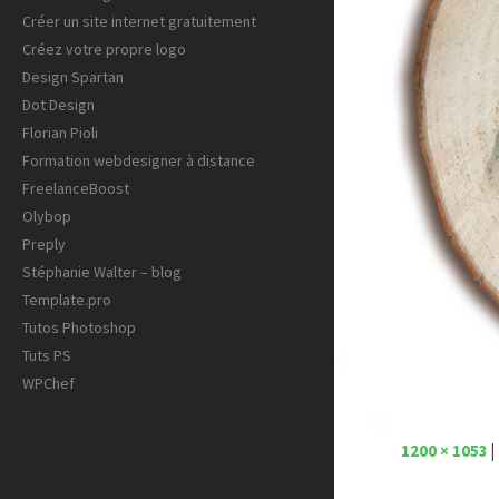
Créer un site internet gratuitement
Créez votre propre logo
Design Spartan
Dot Design
Florian Pioli
Formation webdesigner à distance
FreelanceBoost
Olybop
Preply
Stéphanie Walter – blog
Template.pro
Tutos Photoshop
Tuts PS
WPChef
1200 × 1053
|