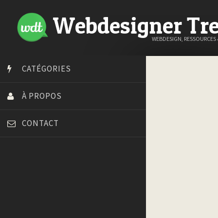
Webdesigner Tr
WEBDESIGN, RESSOURCES
CATÉGORIES
À PROPOS
CONTACT
Art Spire
Blog du Webdesign
Bonjour 404
Court métrage animation