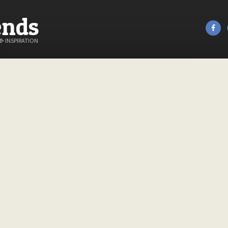
ends
&
INSPIRATION