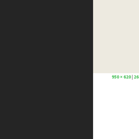
Créer un site internet gratuitement
Créez votre propre logo
Design Spartan
Dot Design
Florian Pioli
Formation webdesigner à distance
FreelanceBoost
Olybop
Preply
Stéphanie Walter – blog
950 × 620
|
26
Template.pro
Tutos Photoshop
Tuts PS
WPChef