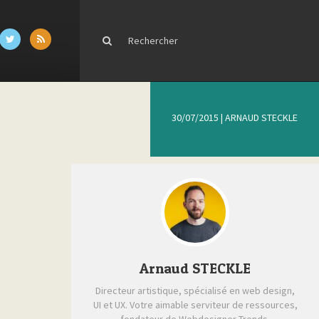
30/07/2015
|
ARNAUD STECKLE
Arnaud STECKLE
Directeur artistique, spécialisé en web design,
UI et UX. Votre aimable serviteur de ressources,