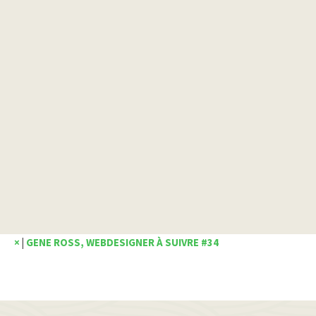
×
|
GENE ROSS, WEBDESIGNER À SUIVRE #34