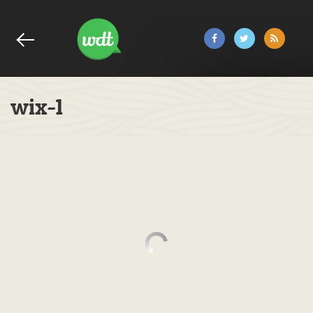
wix-1