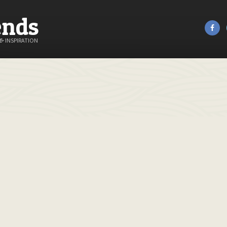
ends
&
INSPIRATION