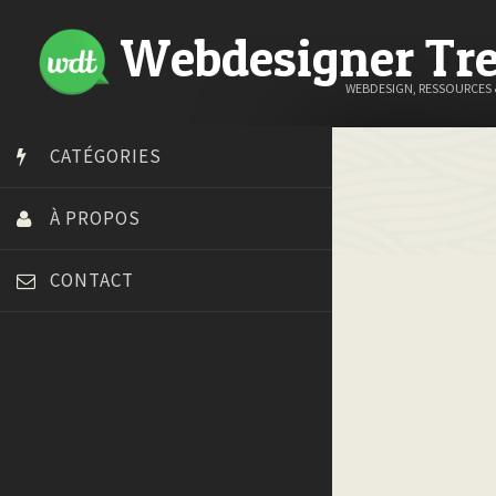
Webdesigner Tr
WEBDESIGN, RESSOURCES
CATÉGORIES
À PROPOS
CONTACT
Art Spire
Blog du Webdesign
Bonjour 404
Court métrage animation