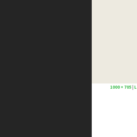
Créer un site internet gratuitement
Créez votre propre logo
Design Spartan
Dot Design
Florian Pioli
Formation webdesigner à distance
FreelanceBoost
Olybop
Preply
Stéphanie Walter – blog
Template.pro
1000 × 705
|
L
Tutos Photoshop
Tuts PS
WPChef