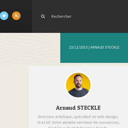
23/12/2015
|
ARNAUD STECKLE
Arnaud STECKLE
Directeur artistique, spécialisé en web design,
UI et UX. Votre aimable serviteur de ressources,