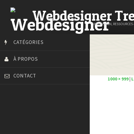
Webdesigner Tr
WEBDESIGN, RESSOURCES
CATÉGORIES
À PROPOS
CONTACT
1000 × 999
|
L
Art Spire
Blog du Webdesign
Bonjour 404
Court métrage animation