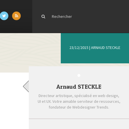
23/12/2015
|
ARNAUD STECKLE
Arnaud STECKLE
Directeur artistique, spécialisé en web design,
UI et UX. Votre aimable serviteur de ressources,
fondateur de Webdesigner Trends.