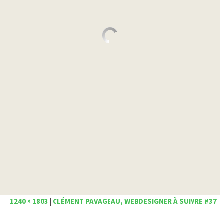
1240 × 1803
|
CLÉMENT PAVAGEAU, WEBDESIGNER À SUIVRE #37