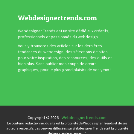
Webdesignertrends.com
Webdesigner Trends est un site dédié aux créatifs,
professionnels et passionnés du webdesign.
Vous y trouverez des articles sur les dernières
tendances du webdesign, des sélections de sites
pour votre inspiration, des ressources, des outils et
bien plus. Sans oublier mes coups de cœurs
graphiques, pour le plus grand plaisirs de vos yeux !
Copyright © 2026 -
Webdesignertrends.com
Le contenu rédactionnel du site est la propriété de Webdesigner Trends et de ses
auteurs respectifs. Les oeuvres diffusées sur Webdesigner Trends sont la propriété
de leur créateur respectif.