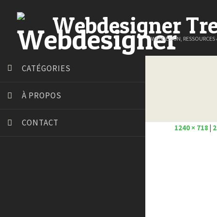
Webdesigner Tr
WEBDESIGN, RESSOURCES
CATÉGORIES
À PROPOS
CONTACT
1240 × 718
|
2
Art Spire
Blog du Webdesign
Bonjour 404
Court métrage animation