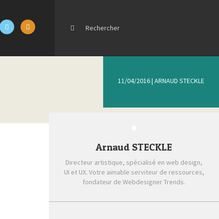
11/04/2016
|
ARNAUD STECKLE
Arnaud STECKLE
Directeur artistique, spécialisé en web design,
UI et UX. Votre aimable serviteur de ressources,
fondateur de Webdesigner Trends.