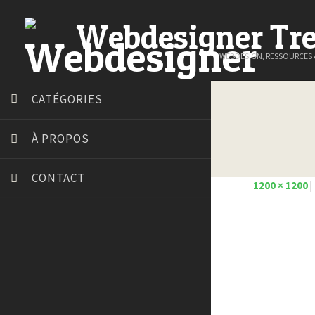
Webdesigner Tr
WEBDESIGN, RESSOURCES
CATÉGORIES
À PROPOS
CONTACT
1200 × 1200
|
Art Spire
Blog du Webdesign
Bonjour 404
Court métrage animation