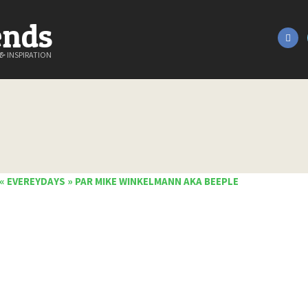
ends
&
INSPIRATION
« EVEREYDAYS » PAR MIKE WINKELMANN AKA BEEPLE