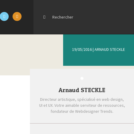
19/05/2016
|
ARNAUD STECKLE
Arnaud STECKLE
Directeur artistique, spécialisé en web design,
UI et UX. Votre aimable serviteur de ressources,
fondateur de Webdesigner Trends.
Récent