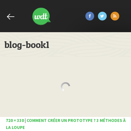
blog-book1
720 × 330
|
COMMENT CRÉER UN PROTOTYPE ? 3 MÉTHODES À
LA LOUPE